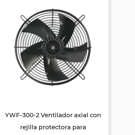
YWF-300-4 Ventilador axial con
rejilla protectora para humos
r