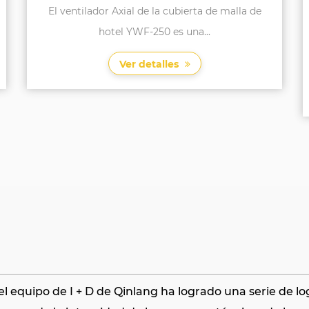
evaporador
En el ámbito de los sistemas de HVAC y de
refrigeración, la operaci...
Ver detalles
l equipo de I + D de Qinlang ha logrado una serie de lo