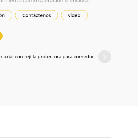
dimiento como operación silenciosa.
ión
Contáctenos
vídeo
 axial con rejilla protectora para comedor