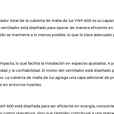
tilador Axial de la cubierta de malla de luz YWF-600 es su cap
 ventilador está diseñado para operar de manera eficiente en 
uido se mantiene a lo menos posible, lo que lo hace adecuado p
pacta, lo que facilita la instalación en espacios ajustados. 
idad y la confiabilidad. El motor del ventilador está diseñado 
. La cubierta de malla de luz agrega una capa adicional de p
o en entornos hostiles.
uz YWF-600 está diseñada para ser eficiente en energía, cons
os costos operativos, sino que también contribuye a una opera