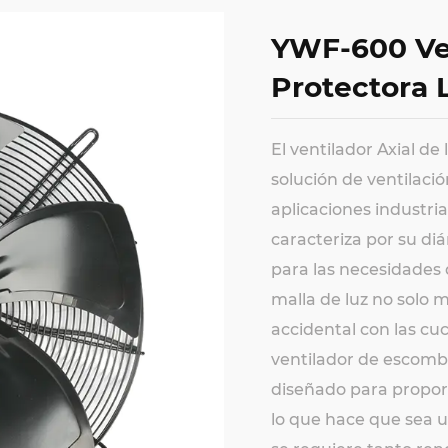
YWF-600 Ven
Protectora 
El ventilador Axial d
solución de ventilac
aplicaciones industria
caracteriza por su d
para las necesidades 
malla de luz no solo m
accidental con las cuc
ventilador de escomb
diseñado para proporci
lo que hace que sea 