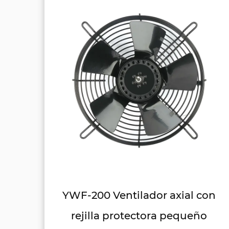
 con
YWF-250 Ventilador axial con
eño
rejilla protectora para hotel