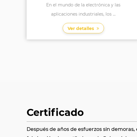
as
El ventilador Axial de la cubierta de malla de
hotel YWF-250 es una...
Ver detalles
Certificado
Después de años de esfuerzos sin demoras, e