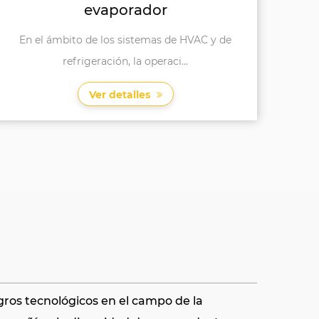
El ventilador Axial de la cubierta de malla
E
YWF-300-4 de la malla e...
Ver detalles
gros tecnológicos en el campo de la