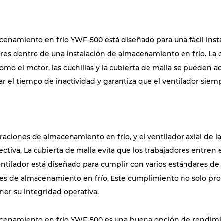
macenamiento en frío YWF-500 está diseñado para una fácil inst
gares dentro de una instalación de almacenamiento en frío. La
o el motor, las cuchillas y la cubierta de malla se pueden ac
ar el tiempo de inactividad y garantiza que el ventilador si
eraciones de almacenamiento en frío, y el ventilador axial de 
va. La cubierta de malla evita que los trabajadores entren en 
entilador está diseñado para cumplir con varios estándares d
ones de almacenamiento en frío. Este cumplimiento no solo pro
er su integridad operativa.
lmacenamiento en frío YWF-500 es una buena opción de rendim