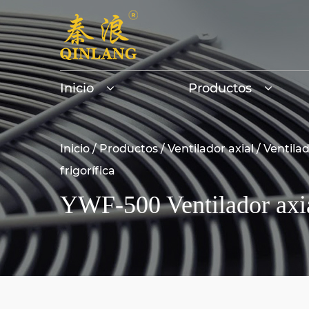
Inicio
Productos
Inicio
/
Productos
/
Ventilador axial
/
Ventilad
frigorífica
YWF-500 Ventilador axial