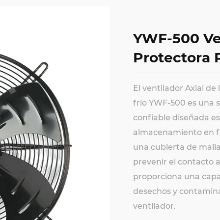
YWF-500 Ven
Protectora 
El ventilador Axial d
frío YWF-500 es una s
confiable diseñada e
almacenamiento en frí
una cubierta de malla
prevenir el contacto a
proporciona una capa 
desechos y contamina
ventilador.