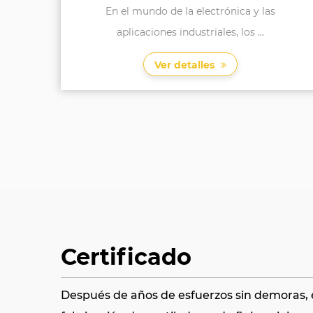
s
El ventilador Axial de la cubierta de malla de
hotel YWF-250 es una...
Ver detalles
Certificado
Después de años de esfuerzos sin demoras, e