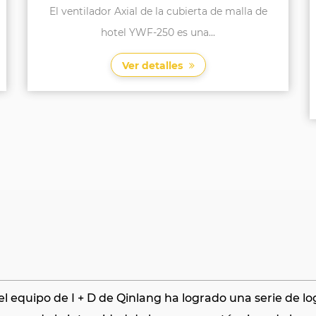
evaporador
En el ámbito de los sistemas de HVAC y de
refrigeración, la operaci...
Ver detalles
l equipo de I + D de Qinlang ha logrado una serie de lo