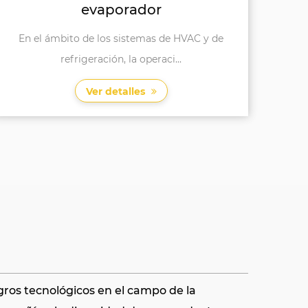
El ventilador Axial de la cubierta de malla
El
YWF-300-4 de la malla e...
Ver detalles
gros tecnológicos en el campo de la