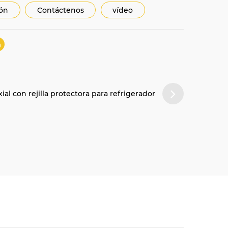
ión
Contáctenos
vídeo
al con rejilla protectora para refrigerador