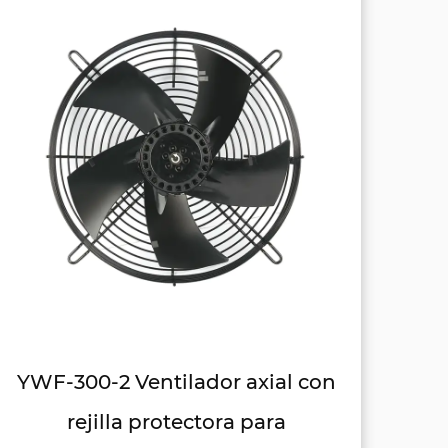
YWF-300-4 Ventilador axial con
rejilla protectora para humos
r