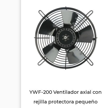
 con
YWF-250 Ventilador axial con
ño
rejilla protectora para hotel