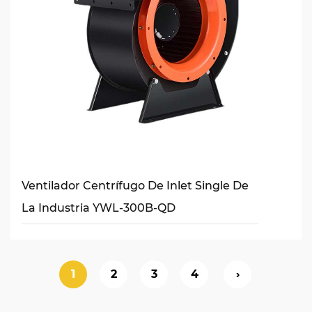
Ventilador Centrífugo De Inlet Single De
La Industria YWL-300B-QD
1
2
3
4
›