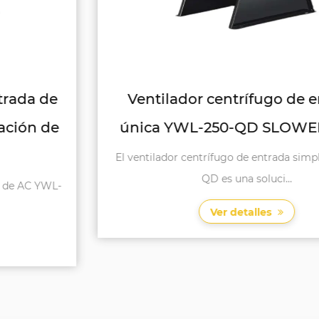
Ventilador centrífugo de entrada
única YWL-250-QD SLOWER SINEL
El ventilador centrífugo de entrada simple YWL-250-
QD es una soluci...
Ver detalles