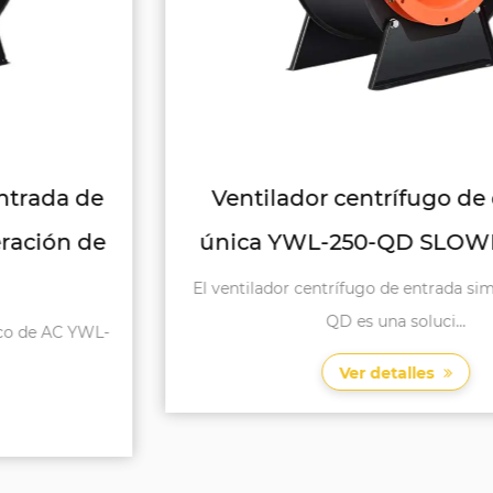
Ventilador centrífugo de entrada
única YWL-250-QD SLOWER SINEL
El ventilador centrífugo de entrada simple YWL-250-
QD es una soluci...
Ver detalles