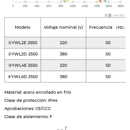
Modelo
Voltaje nominal (v)
Frecuencia （Hz）
①YWL2E 2550
220
50
②YWL2D 2550
380
50
③YWL4E 2550
220
50
④YWL4D 2550
380
50
Material: acero enrollado en frío
Clase de protección: IP44
Aprobaciones: CE/CCC
Clase de aislamiento: F