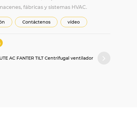
lmacenes, fábricas y sistemas HVAC.
ión
Contáctenos
vídeo
TE AC FANTER TILT Centrifugal ventilador