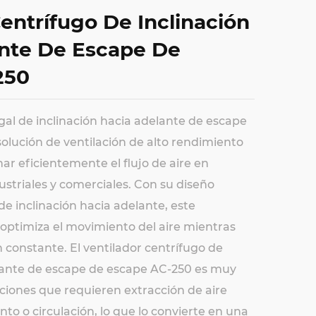
entrífugo De Inclinación
nte De Escape De
250
ugal de inclinación hacia adelante de escape
solución de ventilación de alto rendimiento
ar eficientemente el flujo de aire en
ustriales y comerciales. Con su diseño
de inclinación hacia adelante, este
 optimiza el movimiento del aire mientras
constante. El ventilador centrífugo de
elante de escape de escape AC-250 es muy
ciones que requieren extracción de aire
to o circulación, lo que lo convierte en una