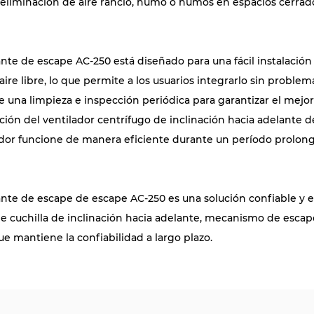
a eliminación de aire rancio, humo o humos en espacios cerrad
lante de escape AC-250 está diseñado para una fácil instalació
ire libre, lo que permite a los usuarios integrarlo sin problema
e una limpieza e inspección periódica para garantizar el mejo
cción del ventilador centrífugo de inclinación hacia adelante 
dor funcione de manera eficiente durante un período prolonga
lante de escape de escape AC-250 es una solución confiable y
 de cuchilla de inclinación hacia adelante, mecanismo de escap
e mantiene la confiabilidad a largo plazo.