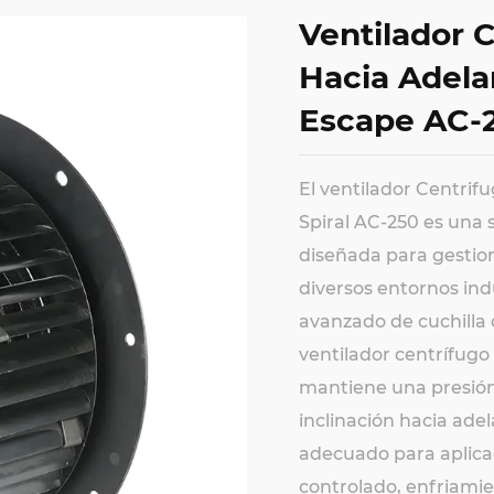
Ventilador C
Hacia Adela
Escape AC-
El ventilador Centrif
Spiral AC-250 es una 
diseñada para gestion
diversos entornos ind
avanzado de cuchilla 
ventilador centrífugo
mantiene una presión 
inclinación hacia ad
adecuado para aplica
controlado, enfriamien