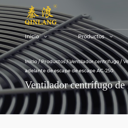
Inicio
Productos
Inicio
/
Productos
/
Ventilador centrífugo
/
Ve
adelante de escape de escape AC-250
Ventilador centrífugo de