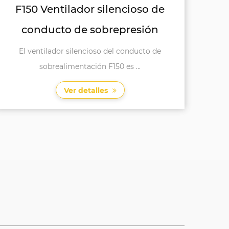
F200 Ventilador silencioso de
conducto para hogar
El F200 Home Duct Silent Fan es una adición
excepcional al mundo de...
Ver detalles