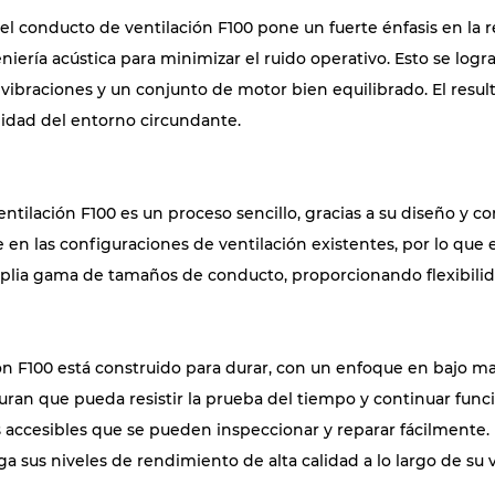
el conducto de ventilación F100 pone un fuerte énfasis en la 
iería acústica para minimizar el ruido operativo. Esto se logra
ibraciones y un conjunto de motor bien equilibrado. El result
lidad del entorno circundante.
entilación F100 es un proceso sencillo, gracias a su diseño y c
en las configuraciones de ventilación existentes, por lo que 
plia gama de tamaños de conducto, proporcionando flexibilida
ión F100 está construido para durar, con un enfoque en bajo ma
ran que pueda resistir la prueba del tiempo y continuar func
accesibles que se pueden inspeccionar y reparar fácilmente. Es
sus niveles de rendimiento de alta calidad a lo largo de su vi