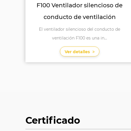
o de
F125 Ventilador silencioso de
ón
conducto de flujo diagonal
to de
El ventilador silencioso del conducto de flujo
diagonal F125 es una...
Ver detalles
Certificado