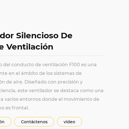
ador Silencioso De
 Ventilación
so del conducto de ventilación F100 es una
nte en el ámbito de los sistemas de
ión de aire. Diseñado con precisión y
iciencia, este ventilador se destaca como una
ra varios entornos donde el movimiento de
vo es frontal.
ión
Contáctenos
vídeo