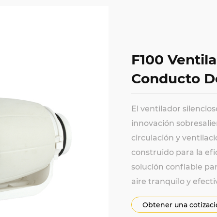
F100 Ventil
Conducto De
El ventilador silencio
innovación sobresalie
circulación y ventilac
construido para la ef
solución confiable pa
aire tranquilo y efecti
Obtener una cotizac