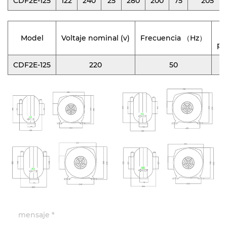
CDF2E-125
122
240
25
280
200
75
205
Model
Voltaje nominal (v)
Frecuencia （Hz）
po
CDF2E-125
220
50