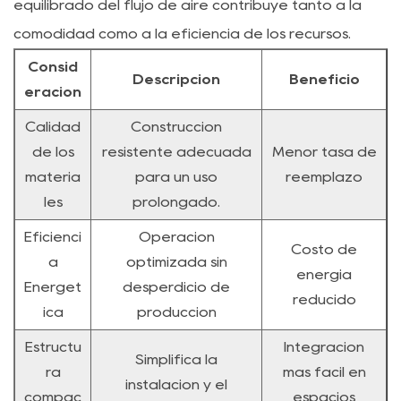
equilibrado del flujo de aire contribuye tanto a la
comodidad como a la eficiencia de los recursos.
Consid
Descripción
Beneficio
eración
Calidad
Construcción
de los
resistente adecuada
Menor tasa de
materia
para un uso
reemplazo
les
prolongado.
Eficienci
Operación
Costo de
a
optimizada sin
energía
Energét
desperdicio de
reducido
ica
producción
Estructu
Integración
Simplifica la
ra
más fácil en
instalación y el
compac
espacios