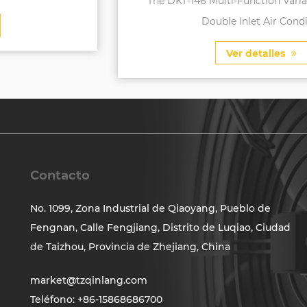
The DKT-146 Multi-Function Variable Frequency
Double Inlet Air Conditi...
Ver detalles
Contacto
No. 1099, Zona Industrial de Qiaoyang, Pueblo de
Fengnan, Calle Fengjiang, Distrito de Luqiao, Ciudad
de Taizhou, Provincia de Zhejiang, China
market@tzqinlang.com
Teléfono: +86-15868686700