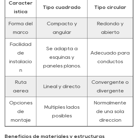
Caracter
Tipo cuadrado
Tipo circular
ística
Forma del
Compacto y
Redondo y
marco
angular
abierto
Facilidad
Se adapta a
de
Adecuado para
esquinas y
instalació
conductos
paneles planos.
n
Ruta
Convergente o
Lineal y directo
aérea
divergente
Opciones
Normalmente
Múltiples lados
de
de una sola
posibles
montaje
dirección
Beneficios de materiales y estructuras