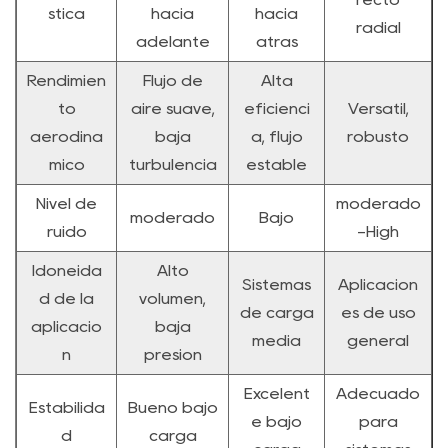
stica
hacia
hacia
radial
adelante
atrás
Rendimien
Flujo de
Alta
to
aire suave,
eficienci
Versátil,
aerodiná
baja
a, flujo
robusto
mico
turbulencia
estable
Nivel de
moderado
moderado
Bajo
ruido
-High
Idoneida
Alto
Sistemas
Aplicacion
d de la
volumen,
de carga
es de uso
aplicació
baja
media
general
n
presión
Excelent
Adecuado
Estabilida
Bueno bajo
e bajo
para
d
carga